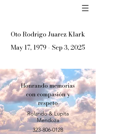
Oto Rodrigo Juarez Klark
May 17, 1979 - Sep 3, 2025
Honrando memorias
con compasión y
respeto
Rolando & Lupita
Mendoza
323-806-0128